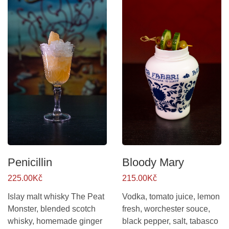
Penicillin
Bloody Mary
225.00Kč
215.00Kč
Islay malt whisky The Peat
Vodka, tomato juice, lemon
Monster, blended scotch
fresh, worchester souce,
whisky, homemade ginger
black pepper, salt, tabasco