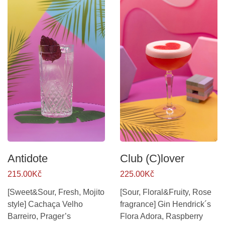
Antidote
Club (C)lover
215.00Kč
225.00Kč
[Sweet&Sour, Fresh, Mojito
[Sour, Floral&Fruity, Rose
style] Cachaça Velho
fragrance] Gin Hendrick´s
Barreiro, Prager’s
Flora Adora, Raspberry