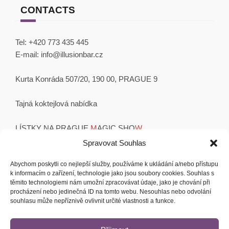
CONTACTS
Tel:
+420 773 435 445
E-mail:
info@illusionbar.cz
Kurta Konráda 507/20, 190 00, PRAGUE 9
Tajná koktejlová nabídka
LÍSTKY NA PRAGUE
M
AGIC SHO
W
OBCHODNÍ PODMÍNKY
Spravovat Souhlas
Abychom poskytli co nejlepší služby, používáme k ukládání a/nebo přístupu
k informacím o zařízení, technologie jako jsou soubory cookies. Souhlas s
těmito technologiemi nám umožní zpracovávat údaje, jako je chování při
Instagram
Facebook
YouTube
procházení nebo jedinečná ID na tomto webu. Nesouhlas nebo odvolání
souhlasu může nepříznivě ovlivnit určité vlastnosti a funkce.