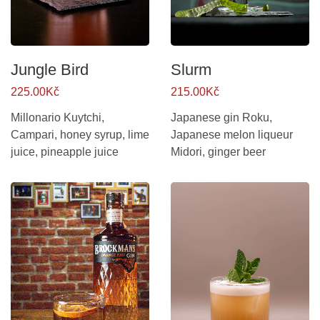
Jungle Bird
Slurm
225.00Kč
215.00Kč
Millonario Kuytchi,
Japanese gin Roku,
Campari, honey syrup, lime
Japanese melon liqueur
juice, pineapple juice
Midori, ginger beer