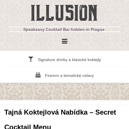
Přejít
ILLUSION
k
obsahu
webu
Speakeasy Cocktail Bar hidden in Prague
Signature drinky a klasické koktejly
Firemní a tematické oslavy
Tajná Koktejlová Nabídka – Secret
Cocktail Menu