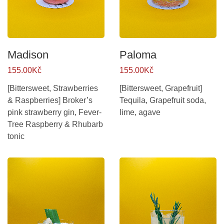
Madison
Paloma
155.00Kč
155.00Kč
[Bittersweet, Strawberries
[Bittersweet, Grapefruit]
& Raspberries] Broker’s
Tequila, Grapefruit soda,
pink strawberry gin, Fever-
lime, agave
Tree Raspberry & Rhubarb
tonic