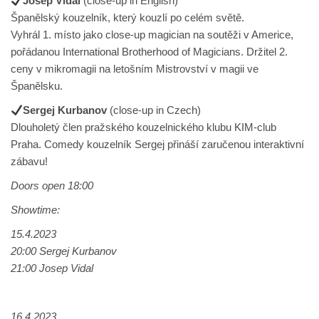
Josep Vidal
(close-up in English)
Španělský kouzelník, který kouzlí po celém světě.
Vyhrál 1. místo jako close-up magician na soutěži v Americe,
pořádanou International Brotherhood of Magicians. Držitel 2.
ceny v mikromagii na letošním Mistrovství v magii ve
Španělsku.
Sergej Kurbanov
(close-up in Czech)
Dlouholetý člen pražského kouzelnického klubu KIM-club
Praha. Comedy kouzelník Sergej přináší zaručenou interaktivní
zábavu!
Doors open 18:00
Showtime:
15.4.2023
20:00 Sergej Kurbanov
21:00 Josep Vidal
16.4.2023