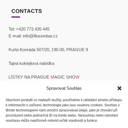
CONTACTS
Tel:
+420 773 435 445
E-mail:
info@illusionbar.cz
Kurta Konráda 507/20, 190 00, PRAGUE 9
Tajná koktejlová nabídka
LÍSTKY NA PRAGUE
M
AGIC SHO
W
OBCHODNÍ PODMÍNKY
Spravovat Souhlas
Abychom poskytli co nejlepší služby, používáme k ukládání a/nebo přístupu
k informacím o zařízení, technologie jako jsou soubory cookies. Souhlas s
Instagram
Facebook
YouTube
těmito technologiemi nám umožní zpracovávat údaje, jako je chování při
procházení nebo jedinečná ID na tomto webu. Nesouhlas nebo odvolání
souhlasu může nepříznivě ovlivnit určité vlastnosti a funkce.