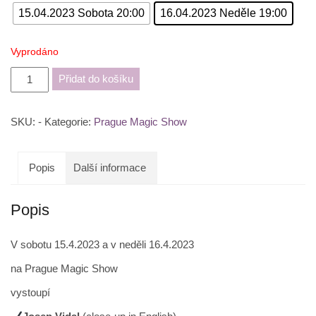
15.04.2023 Sobota 20:00
16.04.2023 Neděle 19:00
Vyprodáno
Josep
Přidat do košíku
Vidal
a
SKU:
-
Kategorie:
Prague Magic Show
Sergej
Kurbanov
-
Popis
Další informace
Prague
Magic
Popis
Show
15.4.2023
a
V sobotu 15.4.2023 a v neděli 16.4.2023
16.4.2023
na Prague Magic Show
množství
vystoupí