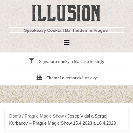
Přejít
ILLUSION
k
obsahu
webu
Speakeasy Cocktail Bar hidden in Prague
Signature drinky a klasické koktejly
Firemní a tematické oslavy
Domů
/
Prague Magic Show
/ Josep Vidal a Sergej
Kurbanov – Prague Magic Show 15.4.2023 a 16.4.2023