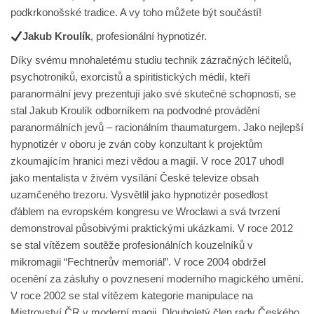
podkrkonošské tradice. A vy toho můžete být součástí!
Jakub Kroulík
, profesionální hypnotizér.
Díky svému mnohaletému studiu technik zázračných léčitelů,
psychotroniků, exorcistů a spiritistických médií, kteří
paranormální jevy prezentují jako své skutečné schopnosti, se
stal Jakub Kroulík odborníkem na podvodné provádění
paranormálních jevů – racionálním thaumaturgem. Jako nejlepší
hypnotizér v oboru je zván coby konzultant k projektům
zkoumajícím hranici mezi vědou a magií. V roce 2017 uhodl
jako mentalista v živém vysílání České televize obsah
uzamčeného trezoru. Vysvětlil jako hypnotizér posedlost
ďáblem na evropském kongresu ve Wroclawi a svá tvrzení
demonstroval působivými praktickými ukázkami. V roce 2012
se stal vítězem soutěže profesionálních kouzelníků v
mikromagii “Fechtnerův memoriál”. V roce 2004 obdržel
ocenění za zásluhy o povznesení moderního magického umění.
V roce 2002 se stal vítězem kategorie manipulace na
Mistrovství ČR v moderní magii. Dlouholetý člen rady Českého