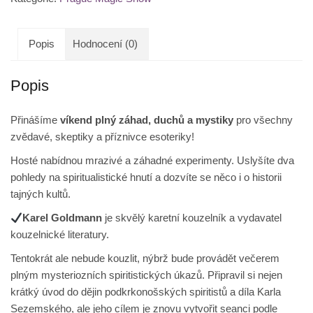
Popis
Hodnocení (0)
Popis
Přinášíme
víkend plný záhad, duchů a mystiky
pro všechny
zvědavé, skeptiky a příznivce esoteriky!
Hosté nabídnou mrazivé a záhadné experimenty. Uslyšíte dva
pohledy na spiritualistické hnutí a dozvíte se něco i o historii
tajných kultů.
Karel Goldmann
je skvělý karetní kouzelník a vydavatel
kouzelnické literatury.
Tentokrát ale nebude kouzlit, nýbrž bude provádět večerem
plným mysteriozních spiritistických úkazů. Připravil si nejen
krátký úvod do dějin podkrkonošských spiritistů a díla Karla
Sezemského, ale jeho cílem je znovu vytvořit seanci podle