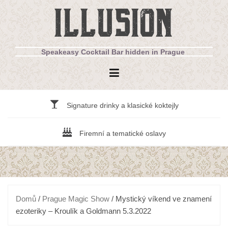
Přejít
ILLUSION
k
obsahu
webu
Speakeasy Cocktail Bar hidden in Prague
Signature drinky a klasické koktejly
Firemní a tematické oslavy
Domů
/
Prague Magic Show
/ Mystický víkend ve znamení
ezoteriky – Kroulík a Goldmann 5.3.2022