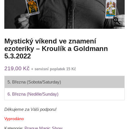
Mystický víkend ve znamení
ezoteriky – Kroulík a Goldmann
5.3.2022
219,00
Kč
+ servisní poplatek 15 Kč
5. Března (Sobota/Saturday)
6. Března (Neděle/Sunday)
Děkujeme za Váši podporu!
Vyprodáno
Kategorie:
Prague Magic Show